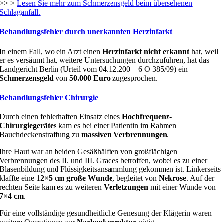
>> >
Lesen Sie mehr zum Schmerzensgeld beim übersehenen
Schlaganfall.
Behandlungsfehler durch unerkannten Herzinfarkt
In einem Fall, wo ein Arzt einen
Herzinfarkt nicht erkannt
hat, weil
er es versäumt hat, weitere Untersuchungen durchzuführen, hat das
Landgericht Berlin (Urteil vom 04.12.200 – 6 O 385/09) ein
Schmerzensgeld
von
50.000 Euro
zugesprochen.
Behandlungsfehler Chirurgie
Durch einen fehlerhaften Einsatz eines
Hochfrequenz-
Chirurgiegerätes
kam es bei einer Patientin im Rahmen
Bauchdeckenstraffung zu
massiven Verbrennungen
.
Ihre Haut war an beiden Gesäßhälften von großflächigen
Verbrennungen des II. und III. Grades betroffen, wobei es zu einer
Blasenbildung und Flüssigkeitsansammlung gekommen ist. Linkerseits
klaffte eine 1
2×5 cm große Wunde
, begleitet von
Nekrose
. Auf der
rechten Seite kam es zu weiteren
Verletzungen
mit einer Wunde von
7×4 cm
.
Für eine vollständige gesundheitliche Genesung der Klägerin waren
weitere Operationen zur
Narbenkorrektur
nötig.