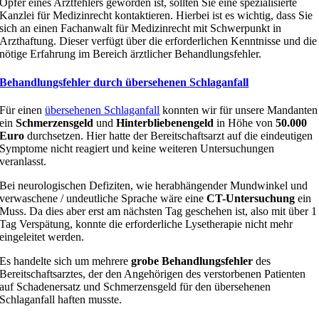
Opfer eines Arztfehlers geworden ist, sollten Sie eine spezialisierte
Kanzlei für Medizinrecht kontaktieren. Hierbei ist es wichtig, dass Sie
sich an einen
Fachanwalt für Medizinrecht mit Schwerpunkt in
Arzthaftung. Dieser verfügt über die erforderlichen Kenntnisse und die
nötige Erfahrung im Bereich ärztlicher Behandlungsfehler.
Behandlungsfehler durch übersehenen Schlaganfall
Für einen
übersehenen Schlaganfall
konnten wir für unsere Mandanten
ein
Schmerzensgeld
und
Hinterbliebenengeld
in Höhe von
50.000
Euro
durchsetzen. Hier hatte der Bereitschaftsarzt auf die eindeutigen
Symptome nicht reagiert und keine weiteren Untersuchungen
veranlasst.
Bei neurologischen Defiziten, wie herabhängender Mundwinkel und
verwaschene / undeutliche Sprache wäre eine
CT-Untersuchung
ein
Muss. Da dies aber erst am nächsten Tag geschehen ist, also mit über 1
Tag Verspätung, konnte die erforderliche Lysetherapie nicht mehr
eingeleitet werden.
Es handelte sich um mehrere
grobe
Behandlungsfehler
des
Bereitschaftsarztes, der den Angehörigen des verstorbenen Patienten
auf Schadenersatz und Schmerzensgeld für den übersehenen
Schlaganfall haften musste.