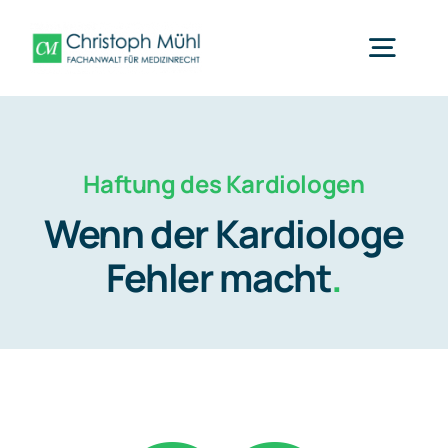
Zum
Inhalt
Togg
springen
Navig
Arzthaftung Mainz
Haftung des Kardiologen
Was wir tun
Wenn der Kardiologe
Fehler macht
.
Fachbereiche
Über uns
Nachrichten