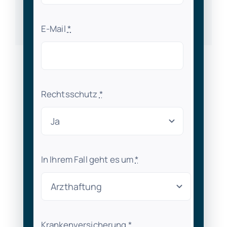
E-Mail
*
Rechtsschutz
*
In Ihrem Fall geht es um
*
Krankenversicherung
*