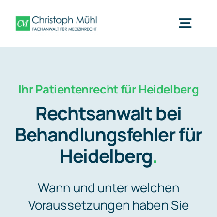
Zum
Inhalt
Togg
springen
Navig
Arzthaftung Mainz
Ihr Patientenrecht für Heidelberg
Was wir tun
Rechtsanwalt bei
Behandlungsfehler für
Fachbereiche
Heidelberg
.
Über uns
Wann und unter welchen
Voraussetzungen haben Sie
Nachrichten