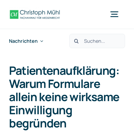
Zum
Inhalt
Togg
springen
Navig
Suche
Nachrichten
Arzthaftung Mainz
nach:
Was wir tun
Patientenaufklärung:
Warum Formulare
Fachbereiche
allein keine wirksame
Einwilligung
Über uns
begründen
Nachrichten