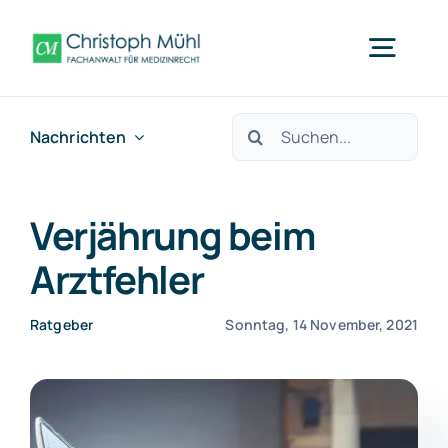
Zum
Inhalt
Togg
springen
Navig
Suche
Nachrichten
Arzthaftung Mainz
nach:
Was wir tun
Verjährung beim
Arztfehler
Fachbereiche
Ratgeber
Sonntag, 14 November, 2021
Über uns
Nachrichten