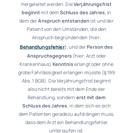
hergeleitet werden. Die
Verjährungsfrist
beginnt
mit dem
Schluss des Jahres
, in
dem der
Anspruch entstanden
ist und der
Patient von den Umständen, die den
Anspruch begründenden (hier:
Behandlungsfehler
), und der
Person des
Anspruchsgegners
(hier: Arzt oder
Krankenhaus)
Kenntnis
erlangt oder ohne
grobe Fahrlässigkeit erlangen müsste (§ 199
Abs. 1 BGB). Die Verjährungsfrist beginnt
also nicht bereits mit dem Ende der
Behandlung, sondern
erst mit dem
Schluss des Jahres
, in dem sich es sich
dem Patienten geradezu aufdrängen muss,
dass dem Arzt ein Behandlungsfehler
unterlaufen ist.