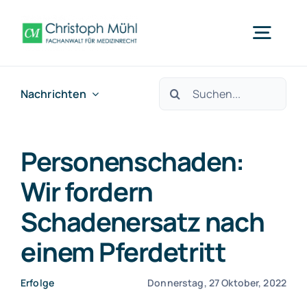
Zum
Inhalt
Togg
springen
Navig
Suche
Nachrichten
Arzthaftung Mainz
nach:
Was wir tun
Personenschaden:
Wir fordern
Fachbereiche
Schadenersatz nach
einem Pferdetritt
Über uns
Erfolge
Donnerstag, 27 Oktober, 2022
Nachrichten